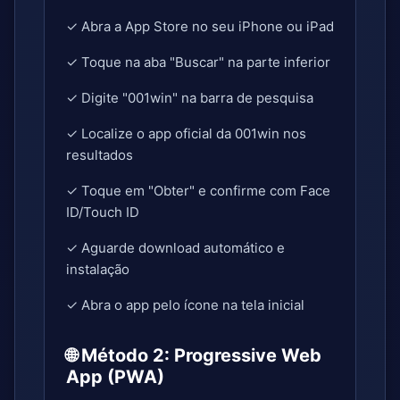
✓ Abra a App Store no seu iPhone ou iPad
✓ Toque na aba "Buscar" na parte inferior
✓ Digite "001win" na barra de pesquisa
✓ Localize o app oficial da 001win nos
resultados
✓ Toque em "Obter" e confirme com Face
ID/Touch ID
✓ Aguarde download automático e
instalação
✓ Abra o app pelo ícone na tela inicial
🌐 Método 2: Progressive Web
App (PWA)