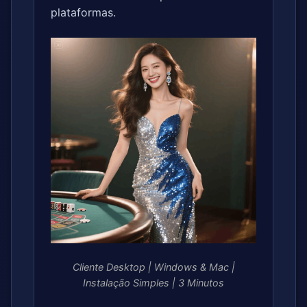
plataformas.
Cliente Desktop | Windows & Mac |
Instalação Simples | 3 Minutos