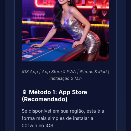
iOS App | App Store & PWA | iPhone & iPad |
Instalação 2 Min
📱 Método 1: App Store
(Recomendado)
Se disponível em sua região, esta é a
forma mais simples de instalar a
001win no iOS.