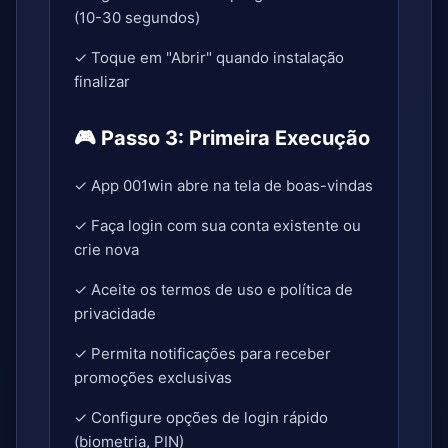
(10-30 segundos)
✓ Toque em "Abrir" quando instalação
finalizar
🎮 Passo 3: Primeira Execução
✓ App 001win abre na tela de boas-vindas
✓ Faça login com sua conta existente ou
crie nova
✓ Aceite os termos de uso e política de
privacidade
✓ Permita notificações para receber
promoções exclusivas
✓ Configure opções de login rápido
(biometria, PIN)