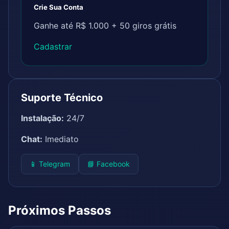
Crie Sua Conta
Ganhe até R$ 1.000 + 50 giros grátis
Cadastrar
Suporte Técnico
Instalação:
24/7
Chat:
Imediato
📱 Telegram
📘 Facebook
Próximos Passos