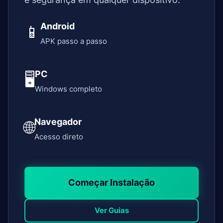
Android
📱
APK passo a passo
PC
🖥️
Windows completo
Navegador
🌐
Acesso direto
Começar Instalação
Ver Guias