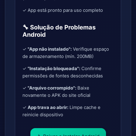
✓ App está pronto para uso completo
🔧 Solução de Problemas
Android
✓
"App não instalado":
Verifique espaço
de armazenamento (mín. 200MB)
✓
"Instalação bloqueada":
Confirme
permissões de fontes desconhecidas
✓
"Arquivo corrompido":
Baixe
novamente o APK do site oficial
✓
App trava ao abrir:
Limpe cache e
reinicie dispositivo