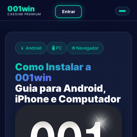
001win
Entrar
CASSINO PREMIUM
📱 Android
🖥️ PC
🌐 Navegador
Como Instalar a
001win
Guia para Android,
iPhone e Computador