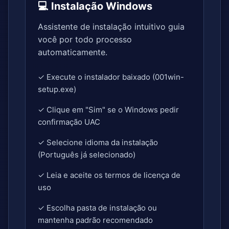
💻 Instalação Windows
Assistente de instalação intuitivo guia
você por todo processo
automaticamente.
✓ Execute o instalador baixado (001win-
setup.exe)
✓ Clique em "Sim" se o Windows pedir
confirmação UAC
✓ Selecione idioma da instalação
(Português já selecionado)
✓ Leia e aceite os termos de licença de
uso
✓ Escolha pasta de instalação ou
mantenha padrão recomendado