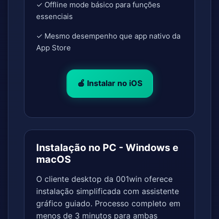
✓ Offline mode básico para funções
essenciais
✓ Mesmo desempenho que app nativo da
App Store
🍎 Instalar no iOS
Instalação no PC - Windows e
macOS
O cliente desktop da 001win oferece
instalação simplificada com assistente
gráfico guiado. Processo completo em
menos de 3 minutos para ambas