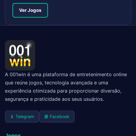
Ver Jogos
A 001win é uma plataforma de entretenimento online
que reúne jogos, tecnologia avançada e uma
experiência otimizada para proporcionar diversão,
segurança e praticidade aos seus usuários.
📱 Telegram
📘 Facebook
Jogos