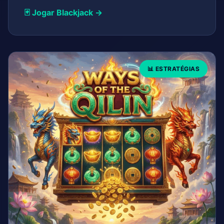
🃏 Jogar Blackjack →
📊 ESTRATÉGIAS