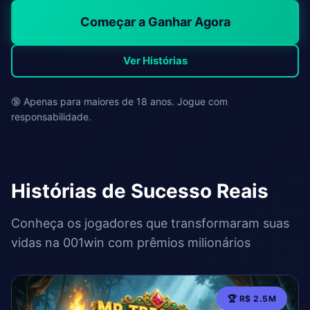
Começar a Ganhar Agora
Ver Histórias
🔞 Apenas para maiores de 18 anos. Jogue com
responsabilidade.
Histórias de Sucesso Reais
Conheça os jogadores que transformaram suas
vidas na 001win com prêmios milionários
🏆 R$ 2.5M