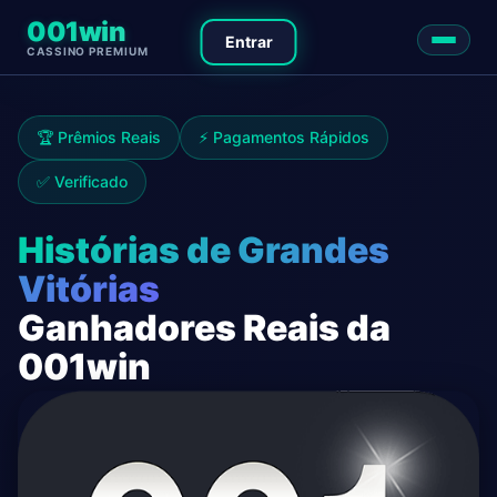
001win
Entrar
CASSINO PREMIUM
🏆 Prêmios Reais
⚡ Pagamentos Rápidos
✅ Verificado
Histórias de Grandes
Vitórias
Ganhadores Reais da
001win