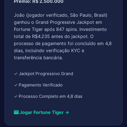
Prêmio: R$ 2.500.000
João (jogador verificado, São Paulo, Brasil)
ganhou o Grand Progressive Jackpot em
Fortune Tiger após 847 spins. Investimento
total de R$4.235 antes do jackpot. O
processo de pagamento foi concluído em 4,8
dias, incluindo verificação KYC e
transferência bancária.
✓ Jackpot Progressivo Grand
✓ Pagamento Verificado
✓ Processo Completo em 4,8 dias
🎰 Jogar Fortune Tiger →