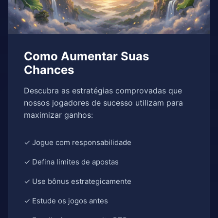
Como Aumentar Suas
Chances
Descubra as estratégias comprovadas que
nossos jogadores de sucesso utilizam para
maximizar ganhos:
✓ Jogue com responsabilidade
✓ Defina limites de apostas
✓ Use bônus estrategicamente
✓ Estude os jogos antes