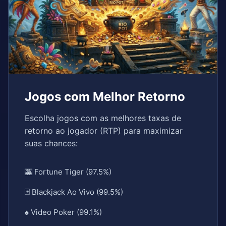
Jogos com Melhor Retorno
Escolha jogos com as melhores taxas de
retorno ao jogador (RTP) para maximizar
suas chances:
🎰 Fortune Tiger (97.5%)
🃏 Blackjack Ao Vivo (99.5%)
♠️ Video Poker (99.1%)