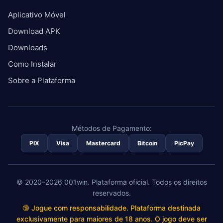
Aplicativo Móvel
Download APK
Downloads
Como Instalar
Sobre a Plataforma
Métodos de Pagamento:
PIX
Visa
Mastercard
Bitcoin
PicPay
© 2020–2026 001win. Plataforma oficial. Todos os direitos
reservados.
🔞 Jogue com responsabilidade. Plataforma destinada
exclusivamente para maiores de 18 anos. O jogo deve ser